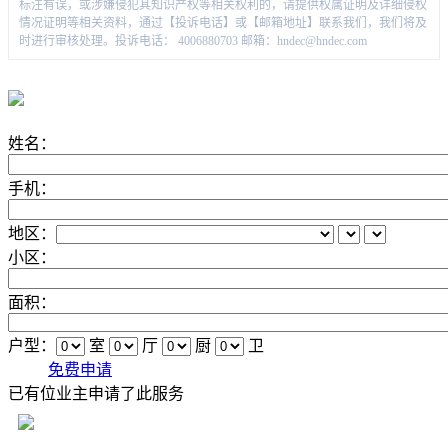
标注有误，或涉嫌侵犯其知识产权等相关权利的，请提供权属证明及详细侵权
情况证明等相关资料，通过【投诉电话】或【邮箱地址】联系我们，我们将及
时进行审核处理。投诉电话： 4006880703 邮箱：hndec@hndec.com
姓名：
手机：
地区：
小区：
面积：
户型：
室
厅
厨
卫
免费申请
已有
位业主申请了此服务