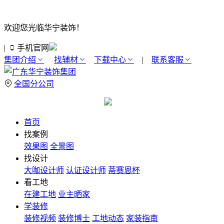
欢迎您光临华宁装饰！
|
手机官网
集团介绍
找辅材
下载中心
|
联系客服
全国分公司
首页
找案例
效果图
全景图
找设计
大咖设计师
认证设计师
蒂赛恩杯
看工地
在建工地
业主晒家
学装修
装修视频
装修博士
工地动态
家装指南