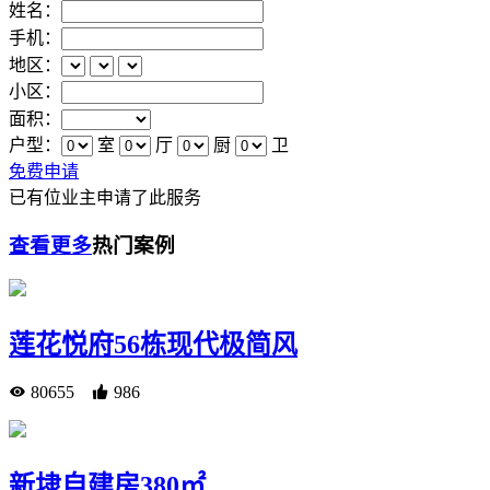
姓名：
手机：
地区：
小区：
面积：
户型：
室
厅
厨
卫
免费申请
已有
位业主申请了此服务
查看更多
热门案例
莲花悦府56栋现代极简风
80655
986
新埭自建房380㎡