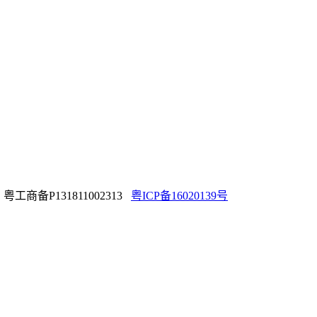
ed 粤工商备P131811002313
粤ICP备16020139号