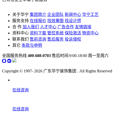
关于华宁
集团简介
企业团队
新闻中心
华宁工艺
服务支持
在线报价
找效果图
找设计师
合 作
加入我们
人才中心
广告合作
友情链接
资料中心
资料下载
管控系统
保险激活
物资中心
联系我们
售前咨询
售后服务
投诉侵权
其它
条款与申明
全国服务热线
400-688-0703
售后时间:9:00-18:00 周一至周六
Copyright © 1997-
2026 广东华宁装饰集团 . All Rights Reserv
在线咨询
在线咨询